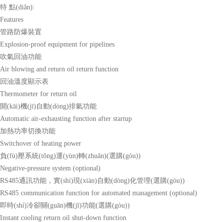
特 點(diǎn):
Features
管路防爆裝置
Explosion-proof equipment for pipelines
吹氣回油功能
Air blowing and return oil return function
回油溫度顯示表
Thermometer for return oil
開(kāi)機(jī)自動(dòng)排氣功能
Automatic air-exhausting function after startup
加熱功率切換功能
Switchover of heating power
負(fù)壓系統(tǒng)運(yùn)轉(zhuǎn)(選購(gòu))
Negative-pressure system (optional)
RS485通訊功能，實(shí)現(xiàn)自動(dòng)化管理(選購(gòu))
RS485 communication function for automated management (optional)
即時(shí)冷卻關(guān)機(jī)功能(選購(gòu))
Instant cooling return oil shut-down function