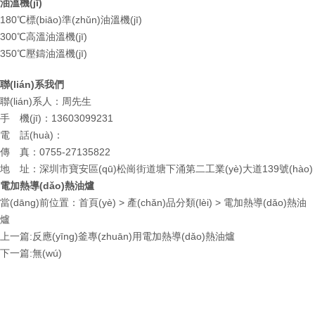
油溫機(jī)
180℃標(biāo)準(zhǔn)油溫機(jī)
300℃高溫油溫機(jī)
350℃壓鑄油溫機(jī)
聯(lián)系我們
聯(lián)系人：周先生
手 機(jī)：13603099231
電 話(huà)：
傳 真：0755-27135822
地 址：深圳市寶安區(qū)松崗街道塘下涌第二工業(yè)大道139號(hào)
電加熱導(dǎo)熱油爐
當(dāng)前位置：
首頁(yè)
>
產(chǎn)品分類(lèi)
>
電加熱導(dǎo)熱油
爐
上一篇:反應(yīng)釜專(zhuān)用電加熱導(dǎo)熱油爐
下一篇:無(wú)