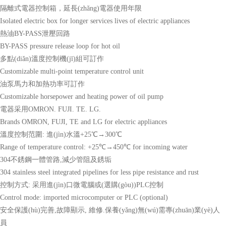
隔離式電器控制箱，延長(zhǎng)電器使用年限
Isolated electric box for longer services lives of electric appliances
熱油BY-PASS泄壓回路
BY-PASS pressure release loop for hot oil
多點(diǎn)溫度控制機(jī)組可訂作
Customizable multi-point temperature control unit
油泵馬力和加熱功率可訂作
Customizable horsepower and heating power of oil pump
電器采用OMRON. FUJI. TE. LG.
Brands OMRON, FUJI, TE and LG for electric appliances
溫度控制范圍: 進(jìn)水溫+25℃→300℃
Range of temperature control: +25℃→450℃ for incoming water
304不銹鋼一體管路,減少管阻及銹垢
304 stainless steel integrated pipelines for less pipe resistance and rust
控制方式: 采用進(jìn)口微電腦或(選購(gòu))PLC控制
Control mode: imported microcomputer or PLC (optional)
安全保護(hù)完善,故障顯示, 維修.保養(yǎng)無(wú)需專(zhuān)業(yè)人
員