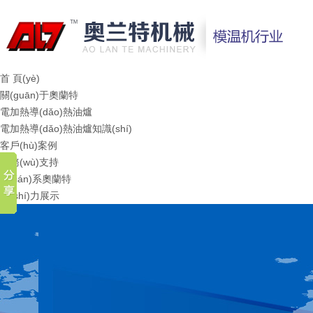
首 頁(yè)
關(guān)于奧蘭特
電加熱導(dǎo)熱油爐
電加熱導(dǎo)熱油爐知識(shí)
客戶(hù)案例
服務(wù)支持
聯(lián)系奧蘭特
實(shí)力展示